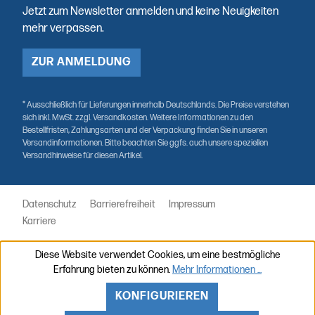
Jetzt zum Newsletter anmelden und keine Neuigkeiten
mehr verpassen.
ZUR ANMELDUNG
* Ausschließlich für Lieferungen innerhalb Deutschlands. Die Preise verstehen
sich inkl. MwSt. zzgl. Versandkosten. Weitere Informationen zu den
Bestellfristen, Zahlungsarten und der Verpackung finden Sie in unseren
Versandinformationen. Bitte beachten Sie ggfs. auch unsere speziellen
Versandhinweise für diesen Artikel.
Datenschutz
Barrierefreiheit
Impressum
Karriere
Diese Website verwendet Cookies, um eine bestmögliche
Erfahrung bieten zu können.
Mehr Informationen ...
KONFIGURIEREN