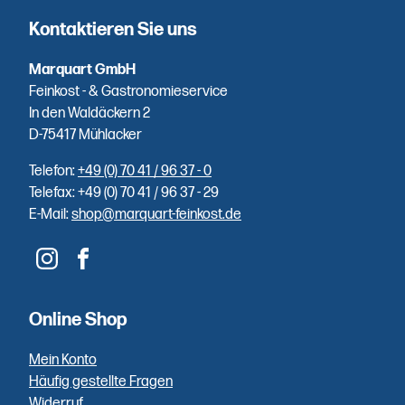
Spezialitäten
– direkt aus
Kontaktieren Sie uns
unserer
eigenen
Marquart GmbH
Räucherei.
Feinkost - & Gastronomieservice
In den Waldäckern 2
D-75417 Mühlacker
Telefon:
+49 (0) 70 41 / 96 37 - 0
Einfache
Telefax: +49 (0) 70 41 / 96 37 - 29
E-Mail:
shop@marquart-feinkost.de
Bezahlung
Sie zahlen
unkompliziert
und schnell
Online Shop
per PayPal,
Klarna,
Mein Konto
Vorkasse
Häufig gestellte Fragen
oder Bar
Widerruf