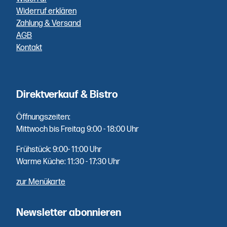
bei
Widerruf erklären
Abholung.
Zahlung & Versand
AGB
Kontakt
Höchste
Qualität
Direktverkauf & Bistro
Fisch aus
Öffnungszeiten:
erster Hand
Mittwoch bis Freitag 9:00 - 18:00 Uhr
- mehrfach
Frühstück: 9:00- 11:00 Uhr
die Woche
Warme Küche: 11:30 - 17:30 Uhr
direkt
geliefert.
zur Menükarte
Newsletter abonnieren