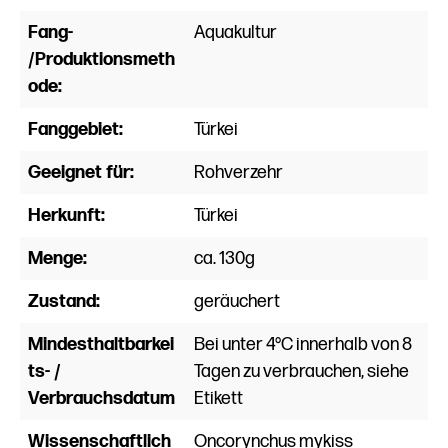
Fang-
Aquakultur
/Produktionsmeth
ode:
Fanggebiet:
Türkei
Geeignet für:
Rohverzehr
Herkunft:
Türkei
Menge:
ca. 130g
Zustand:
geräuchert
Mindesthaltbarkei
Bei unter 4°C innerhalb von 8
ts- /
Tagen zu verbrauchen, siehe
Verbrauchsdatum
Etikett
Wissenschaftlich
Oncorynchus mykiss