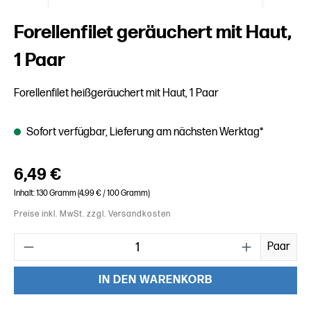
Forellenfilet geräuchert mit Haut,
1 Paar
Forellenfilet heißgeräuchert mit Haut, 1 Paar
Sofort verfügbar, Lieferung am nächsten Werktag*
Regulärer Preis:
6,49 €
Inhalt:
130 Gramm
(4,99 € / 100 Gramm)
Preise inkl. MwSt. zzgl. Versandkosten
Produkt Anzahl: Gib den gewünschten Wert ein oder benutze die
Paar
IN DEN WARENKORB