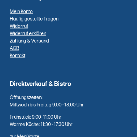
per PayPal,
Klarna,
Mein Konto
Vorkasse
Häufig gestellte Fragen
oder Bar
Widerruf
bei
Widerruf erklären
Abholung.
Zahlung & Versand
AGB
Kontakt
Höchste
Qualität
Direktverkauf & Bistro
Fisch aus
Öffnungszeiten:
erster Hand
Mittwoch bis Freitag 9:00 - 18:00 Uhr
- mehrfach
Frühstück: 9:00- 11:00 Uhr
die Woche
Warme Küche: 11:30 - 17:30 Uhr
direkt
geliefert.
zur Menükarte