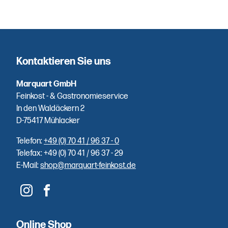
Auswahl
Hausgemachte
Spezialitäten
– direkt aus
Kontaktieren Sie uns
unserer
eigenen
Marquart GmbH
Räucherei.
Feinkost - & Gastronomieservice
In den Waldäckern 2
D-75417 Mühlacker
Telefon:
+49 (0) 70 41 / 96 37 - 0
Einfache
Telefax: +49 (0) 70 41 / 96 37 - 29
E-Mail:
shop@marquart-feinkost.de
Bezahlung
Sie zahlen
unkompliziert
und schnell
Online Shop