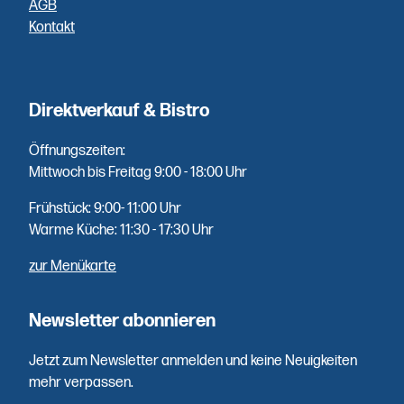
AGB
Kontakt
Höchste
Qualität
Direktverkauf & Bistro
Fisch aus
Öffnungszeiten:
erster Hand
Mittwoch bis Freitag 9:00 - 18:00 Uhr
- mehrfach
Frühstück: 9:00- 11:00 Uhr
die Woche
Warme Küche: 11:30 - 17:30 Uhr
direkt
geliefert.
zur Menükarte
Newsletter abonnieren
Jetzt zum Newsletter anmelden und keine Neuigkeiten
mehr verpassen.