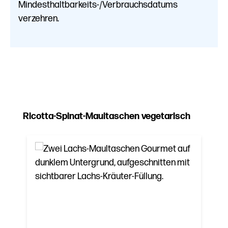
Mindesthaltbarkeits-/Verbrauchsdatums
verzehren.
Produktgalerie überspringen
Ricotta-Spinat-Maultaschen vegetarisch