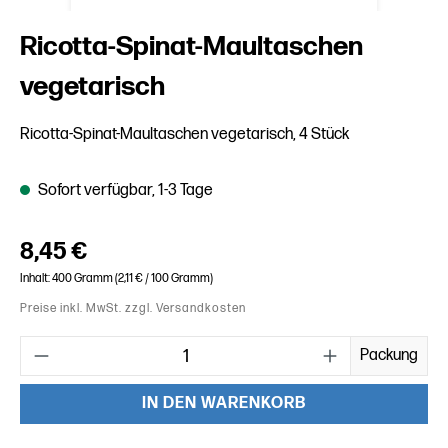
Ricotta-Spinat-Maultaschen
vegetarisch
Ricotta-Spinat-Maultaschen vegetarisch, 4 Stück
Sofort verfügbar, 1-3 Tage
Regulärer Preis:
8,45 €
Inhalt:
400 Gramm
(2,11 € / 100 Gramm)
Preise inkl. MwSt. zzgl. Versandkosten
Produkt Anzahl: Gib den gewünschten Wert ein oder benutze die
Packung
IN DEN WARENKORB