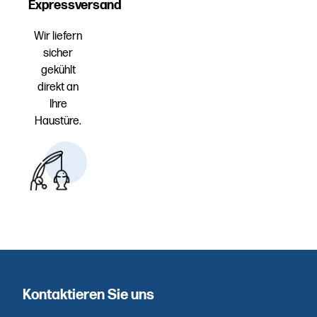
Expressversand
Wir liefern
sicher
gekühlt
direkt an
Ihre
Haustüre.
Erstklassige
Auswahl
Hausgemachte
Spezialitäten
– direkt aus
Kontaktieren Sie uns
unserer