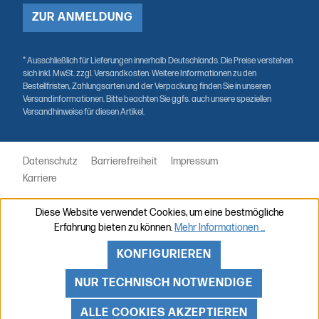
ZUR ANMELDUNG
* Ausschließlich für Lieferungen innerhalb Deutschlands. Die Preise verstehen
sich inkl. MwSt. zzgl. Versandkosten. Weitere Informationen zu den
Bestellfristen, Zahlungsarten und der Verpackung finden Sie in unseren
Versandinformationen. Bitte beachten Sie ggfs. auch unsere speziellen
Versandhinweise für diesen Artikel.
Datenschutz
Barrierefreiheit
Impressum
Karriere
Diese Website verwendet Cookies, um eine bestmögliche
Erfahrung bieten zu können.
Mehr Informationen ...
KONFIGURIEREN
NUR TECHNISCH NOTWENDIGE
ALLE COOKIES AKZEPTIEREN