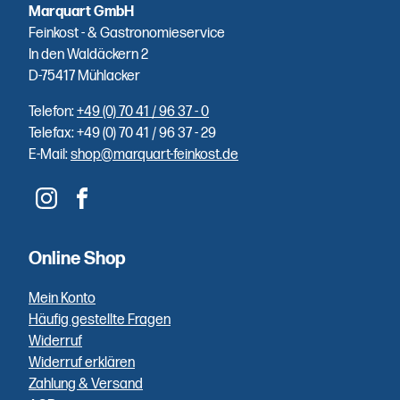
eigenen
Marquart GmbH
Räucherei.
Feinkost - & Gastronomieservice
In den Waldäckern 2
D-75417 Mühlacker
Telefon:
+49 (0) 70 41 / 96 37 - 0
Einfache
Telefax: +49 (0) 70 41 / 96 37 - 29
E-Mail:
shop@marquart-feinkost.de
Bezahlung
Sie zahlen
unkompliziert
und schnell
Online Shop
per PayPal,
Klarna,
Mein Konto
Vorkasse
Häufig gestellte Fragen
oder Bar
Widerruf
bei
Widerruf erklären
Abholung.
Zahlung & Versand