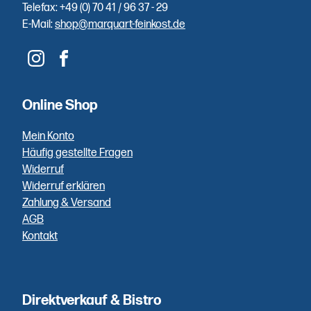
Einfache
Telefax: +49 (0) 70 41 / 96 37 - 29
E-Mail:
shop@marquart-feinkost.de
Bezahlung
Sie zahlen
unkompliziert
und schnell
Online Shop
per PayPal,
Klarna,
Mein Konto
Vorkasse
Häufig gestellte Fragen
oder Bar
Widerruf
bei
Widerruf erklären
Abholung.
Zahlung & Versand
AGB
Kontakt
Höchste
Qualität
Direktverkauf & Bistro