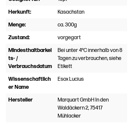
Herkunft:
Kasachstan
Menge:
ca. 300g
Zustand:
vorgegart
Mindesthaltbarkei
Bei unter 4°C innerhalb von 8
ts- /
Tagen zu verbrauchen, siehe
Verbrauchsdatum
Etikett
Wissenschaftlich
Esox Lucius
er Name
Hersteller
Marquart GmbH In den
Waldäckern 2, 75417
Mühlacker