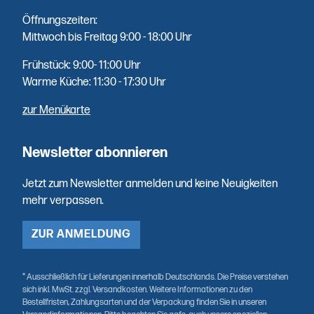
Fisch aus
Öffnungszeiten:
erster Hand
Mittwoch bis Freitag 9:00 - 18:00 Uhr
- mehrfach
Frühstück: 9:00- 11:00 Uhr
die Woche
Warme Küche: 11:30 - 17:30 Uhr
direkt
geliefert.
zur Menükarte
Newsletter abonnieren
Jetzt zum Newsletter anmelden und keine Neuigkeiten
mehr verpassen.
ZUR ANMELDUNG
* Ausschließlich für Lieferungen innerhalb Deutschlands. Die Preise verstehen
sich inkl. MwSt. zzgl. Versandkosten. Weitere Informationen zu den
Bestellfristen, Zahlungsarten und der Verpackung finden Sie in unseren