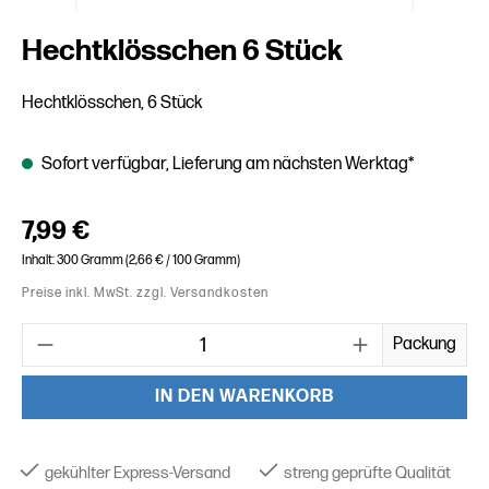
Hechtklösschen 6 Stück
Hechtklösschen, 6 Stück
Sofort verfügbar, Lieferung am nächsten Werktag*
Regulärer Preis:
7,99 €
Inhalt:
300 Gramm
(2,66 € / 100 Gramm)
Preise inkl. MwSt. zzgl. Versandkosten
Produkt Anzahl: Gib den gewünschten Wert ein oder benutze die
Packung
IN DEN WARENKORB
gekühlter Express-Versand
streng geprüfte Qualität