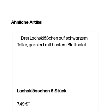
Produktgalerie überspringen
Ähnliche Artikel
Lachsklösschen 6 Stück
7,49 €*