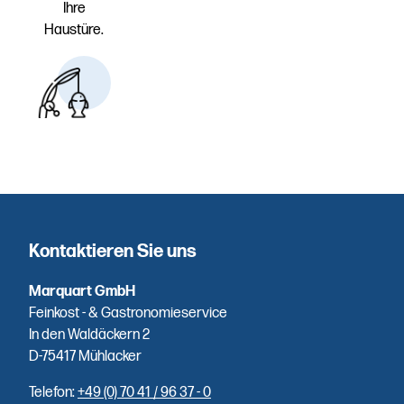
Ihre
Haustüre.
Erstklassige
Auswahl
Hausgemachte
Spezialitäten
– direkt aus
Kontaktieren Sie uns
unserer
eigenen
Marquart GmbH
Räucherei.
Feinkost - & Gastronomieservice
In den Waldäckern 2
D-75417 Mühlacker
Telefon:
+49 (0) 70 41 / 96 37 - 0