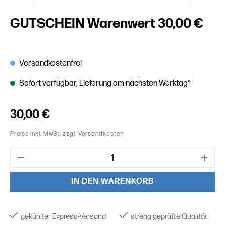
GUTSCHEIN Warenwert 30,00 €
Versandkostenfrei
Sofort verfügbar, Lieferung am nächsten Werktag*
Regulärer Preis:
30,00 €
Preise inkl. MwSt. zzgl. Versandkosten
Produkt Anzahl: Gib den gewünschten Wert ein oder benutze die
IN DEN WARENKORB
gekühlter Express-Versand
streng geprüfte Qualität