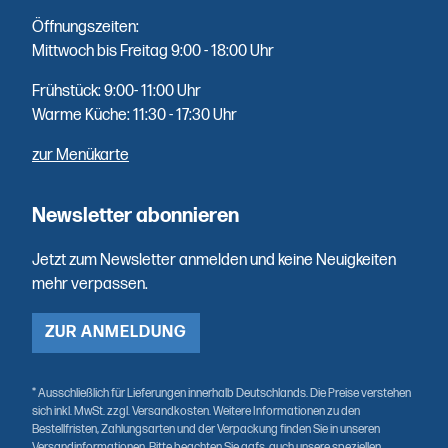
Fisch aus
Öffnungszeiten:
erster Hand
Mittwoch bis Freitag 9:00 - 18:00 Uhr
- mehrfach
Frühstück: 9:00- 11:00 Uhr
die Woche
Warme Küche: 11:30 - 17:30 Uhr
direkt
geliefert.
zur Menükarte
Newsletter abonnieren
Jetzt zum Newsletter anmelden und keine Neuigkeiten
mehr verpassen.
ZUR ANMELDUNG
* Ausschließlich für Lieferungen innerhalb Deutschlands. Die Preise verstehen
sich inkl. MwSt. zzgl. Versandkosten. Weitere Informationen zu den
Bestellfristen, Zahlungsarten und der Verpackung finden Sie in unseren
Versandinformationen. Bitte beachten Sie ggfs. auch unsere speziellen