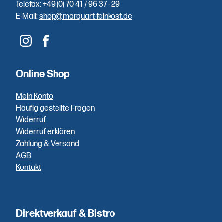
Einfache
Telefax: +49 (0) 70 41 / 96 37 - 29
E-Mail:
shop@marquart-feinkost.de
Bezahlung
Sie zahlen
unkompliziert
und schnell
Online Shop
per PayPal,
Klarna,
Mein Konto
Vorkasse
Häufig gestellte Fragen
oder Bar
Widerruf
bei
Widerruf erklären
Abholung.
Zahlung & Versand
AGB
Kontakt
Höchste
Qualität
Direktverkauf & Bistro