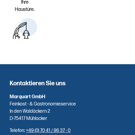
Ihre
Haustüre.
Erstklassige
Auswahl
Hausgemachte
Spezialitäten
– direkt aus
Kontaktieren Sie uns
unserer
eigenen
Marquart GmbH
Räucherei.
Feinkost - & Gastronomieservice
In den Waldäckern 2
D-75417 Mühlacker
Telefon:
+49 (0) 70 41 / 96 37 - 0